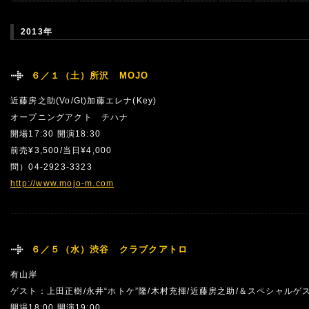
2013年
６／１（土）所沢 MOJO
近藤房之助(Vo/Gt)加藤エレナ(Key)
オープニングアクト チハナ
開場17:30 開演18:30
前売¥3,500/当日¥4,000
問）04-2923-3323
http://www.mojo-m.com
６／５（水）渋谷 クラブクアトロ
有山岸
ゲスト：上田正樹/永井“ホトケ”隆/木村充揮/近藤房之助/＆スペシャルゲ
開場18:00 開演19:00