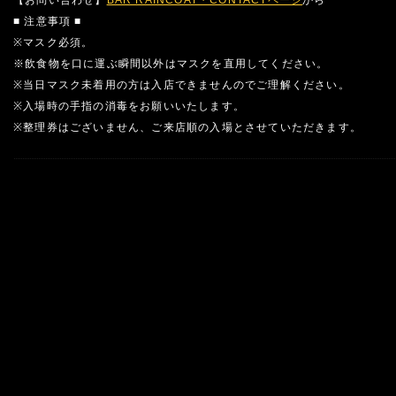
【お問い合わせ】
BAR RAINCOAT・CONTACTページ
から
■ 注意事項 ■
※マスク必須。
※飲食物を口に運ぶ瞬間以外はマスクを直用してください。
※当日マスク未着用の方は入店できませんのでご理解ください。
※入場時の手指の消毒をお願いいたします。
※整理券はございません、ご来店順の入場とさせていただきます。